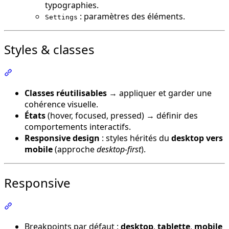
typographies.
: paramètres des éléments.
Settings
Styles & classes
Section intitulée « Styles & classes »
Classes réutilisables
→ appliquer et garder une
cohérence visuelle.
États
(hover, focused, pressed) → définir des
comportements interactifs.
Responsive design
: styles hérités du
desktop vers
mobile
(approche
desktop-first
).
Responsive
Section intitulée « Responsive »
Breakpoints par défaut :
desktop
,
tablette
,
mobile