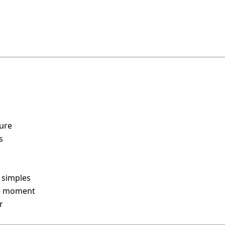
ture
s
 simples
le moment
r