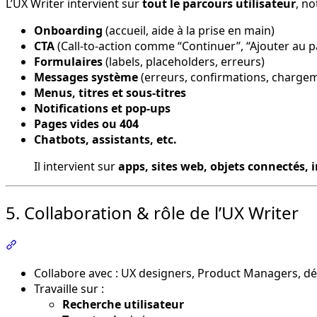
L’UX Writer intervient sur
tout le parcours utilisateur
, n
Onboarding
(accueil, aide à la prise en main)
CTA
(Call-to-action comme “Continuer”, “Ajouter au 
Formulaires
(labels, placeholders, erreurs)
Messages système
(erreurs, confirmations, charge
Menus, titres et sous-titres
Notifications et pop-ups
Pages vides ou 404
Chatbots, assistants, etc.
Il intervient sur
apps, sites web, objets connectés, 
5. Collaboration & rôle de l’UX Writer
Section intitulée « 5. Collaboration & rôle de l’UX Writer 
Collabore avec : UX designers, Product Managers, d
Travaille sur :
Recherche utilisateur