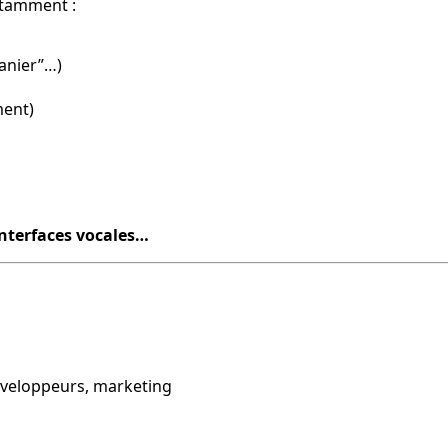
otamment :
panier”…)
ment)
interfaces vocales…
»
éveloppeurs, marketing