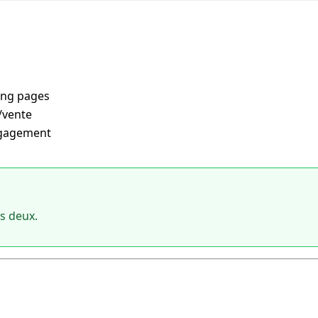
ding pages
/vente
engagement
es deux.