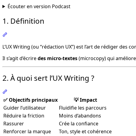
Écouter en version Podcast
1. Définition
Section intitulée « 1. Définition »
L’UX Writing (ou “rédaction UX”) est l’art de rédiger des co
Il s’agit d’écrire
des micro-textes
(microcopy) qui améliore
2. À quoi sert l’UX Writing ?
Section intitulée « 2. À quoi sert l’UX Writing ? »
✅ Objectifs principaux
💡 Impact
Guider l’utilisateur
Fluidifie les parcours
Réduire la friction
Moins d’abandons
Rassurer
Crée la confiance
Renforcer la marque
Ton, style et cohérence