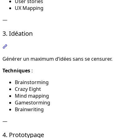
User stories
UX Mapping
—
3. Idéation
Section intitulée « 3. Idéation »
Générer un maximum d’idées sans se censurer.
Techniques
:
Brainstorming
Crazy Eight
Mind mapping
Gamestorming
Brainwriting
—
4. Prototypage