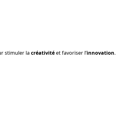
ur stimuler la
créativité
et favoriser l’
innovation
.