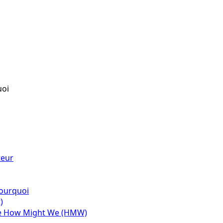
uoi
teur
Pourquoi
)
de How Might We (HMW)