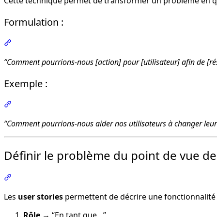
Cette technique permet de transformer un problème en que
Formulation :
Section intitulée « Formulation : »
“Comment pourrions-nous [action] pour [utilisateur] afin de [rés
Exemple :
Section intitulée « Exemple : »
“Comment pourrions-nous aider nos utilisateurs à changer leur b
Définir le problème du point de vue de l
Section intitulée « Définir le problème du point de vue de 
Les
user stories
permettent de décrire une fonctionnalité d
Rôle
→ “En tant que…”