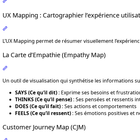
Section intitulée « Synthétiser les résultats des recherch
UX Mapping : Cartographier l’expérience utilisa
Section intitulée « UX Mapping : Cartographier l’expérien
L’UX Mapping permet de résumer visuellement l’expérience
La Carte d’Empathie (Empathy Map)
Section intitulée « La Carte d’Empathie (Empathy Map) »
Un outil de visualisation qui synthétise les informations su
SAYS (Ce qu’il dit)
: Exprime ses besoins et frustratio
THINKS (Ce qu’il pense)
: Ses pensées et ressentis in
DOES (Ce qu’il fait)
: Ses actions et comportements
FEELS (Ce qu’il ressent)
: Ses émotions positives et n
Customer Journey Map (CJM)