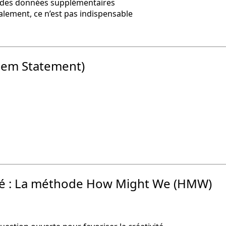
r des données supplémentaires
lement, ce n’est pas indispensable
lem Statement)
blem Statement) »
té : La méthode How Might We (HMW)
nité : La méthode How Might We (HMW) »