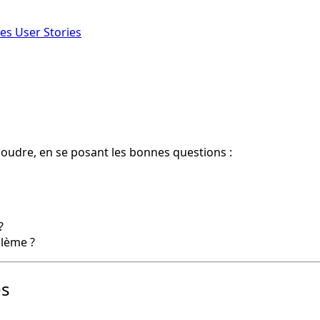
Les User Stories
oudre, en se posant les bonnes questions :
?
blème ?
es