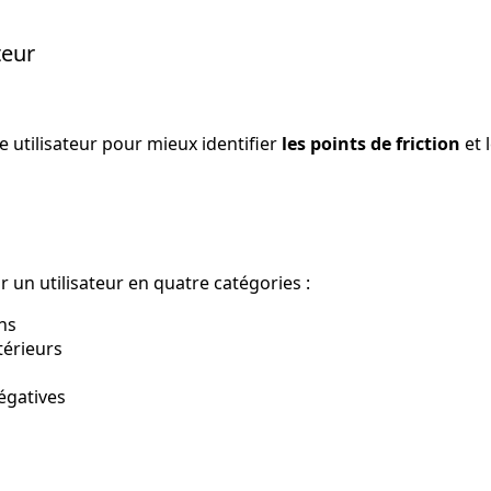
es »
teur
ce utilisateur »
 utilisateur pour mieux identifier
les points de friction
et 
r un utilisateur en quatre catégories :
ns
térieurs
égatives