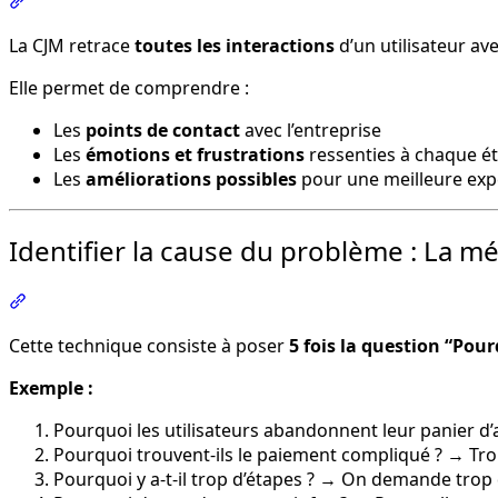
Section intitulée « Customer Journey Map (CJM) »
La CJM retrace
toutes les interactions
d’un utilisateur av
Elle permet de comprendre :
Les
points de contact
avec l’entreprise
Les
émotions et frustrations
ressenties à chaque é
Les
améliorations possibles
pour une meilleure exp
Identifier la cause du problème : La 
Section intitulée « Identifier la cause du problème : La
Cette technique consiste à poser
5 fois la question “Pour
Exemple :
Pourquoi les utilisateurs abandonnent leur panier d’
Pourquoi trouvent-ils le paiement compliqué ? → Tro
Pourquoi y a-t-il trop d’étapes ? → On demande trop 