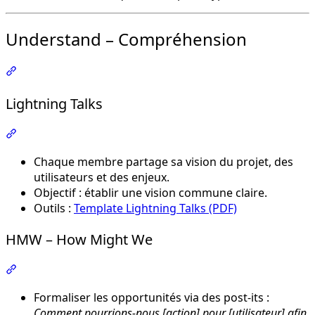
Understand – Compréhension
Section intitulée « Understand – Compréhension »
Lightning Talks
Section intitulée « Lightning Talks »
Chaque membre partage sa vision du projet, des
utilisateurs et des enjeux.
Objectif : établir une vision commune claire.
Outils :
Template Lightning Talks (PDF)
HMW – How Might We
Section intitulée « HMW – How Might We »
Formaliser les opportunités via des post-its :
Comment pourrions-nous [action] pour [utilisateur] afin